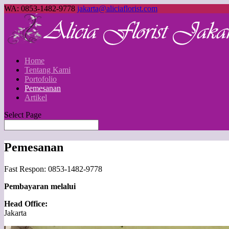
WA: 0853-1482-9778
jakarta@aliciaflorist.com
Home
Tentang Kami
Portofolio
Pemesanan
Artikel
Select Page
Pemesanan
Fast Respon: 0853-1482-9778
Pembayaran melalui
Head Office:
Jakarta